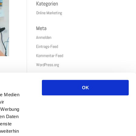
Kategorien
Online Marketing
Meta
Anmelden
Eintrags-Feed
Kommentar-Feed
WordPress.org
OK
 zur
le Medien
ir
, Werbung
ren Daten
ienste
weiterhin