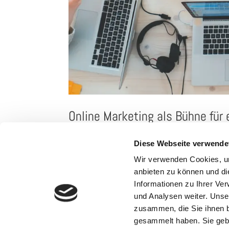
Online Marketing als Bühne für 
von
adminlmc
|
Jan. 9, 2022
|
Online Marketing
Diese Webseite verwende
Ein Onlineauftritt ist im heutigen Zeitalter der Digitalisie
Wir verwenden Cookies, um
größtmöglichen Reichweite und adressiert eine globale Zielgr
anbieten zu können und di
Informationen zu Ihrer Ve
und Analysen weiter. Unse
zusammen, die Sie ihnen b
gesammelt haben. Sie gebe