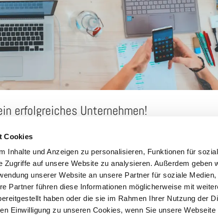
ein erfolgreiches Unternehmen!
t Cookies
rung ein grundlegender Bestandteil jedes Unternehmens. Das World Wide Web ist der Zugang
 Inhalte und Anzeigen zu personalisieren, Funktionen für sozia
uppe. Über kein anderes Medium können so schnell...
e Zugriffe auf unsere Website zu analysieren. Außerdem geben w
rwendung unserer Website an unsere Partner für soziale Medien
re Partner führen diese Informationen möglicherweise mit weite
ereitgestellt haben oder die sie im Rahmen Ihrer Nutzung der D
n Einwilligung zu unseren Cookies, wenn Sie unsere Webseite 