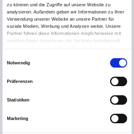
zu können und die Zugriffe auf unsere Website zu
analysieren. Außerdem geben wir Informationen zu Ihrer
Verwendung unserer Website an unsere Partner für
soziale Medien, Werbung und Analysen weiter. Unsere
Online Marketing als Bühne für ein
Partner führen diese Informationen möglicherweise mit
erfolgreiches Unternehmen!
weiteren Daten zusammen, die Sie ihnen bereitgestellt
haben oder die sie im Rahmen Ihrer Nutzung der Dienste
von
adminlmc
|
Jan. 9, 2022
|
Online Marketing
gesammelt haben. Sie geben Einwilligung zu unseren
Einwilligungsauswahl
Ein Onlineauftritt ist im heutigen Zeitalter der Digitalisierung
Cookies, wenn Sie unsere Webseite weiterhin nutzen.
Notwendig
ein grundlegender Bestandteil jedes Unternehmens. Das World
Wide Web ist der Zugang zur größtmöglichen Reichweite und
Präferenzen
adressiert eine globale Zielgruppe. Über kein anderes Medium
können so schnell...
Statistiken
Marketing